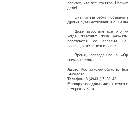
верится, что все это игра! Напри
деле!
Она группа ребят побывала 
Другие путешествовали в с. Незн
Даже взрослым все это ин
когда приходит пора уезжат
расстаются со слезами на
посвящаются стихи и песни.
Время, проведенное в «Ор
забудут никогда!
Адрес:
Костромская область, Нере
Выголово;
Телефон:
8 (49431) 7–58–43
Маршрут следования:
от железн
г. Нерехты 6 км.