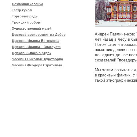
Пожарная каланча
Театр кукол
Торговые ряды
Троицкий собор
Художественный музей
Андрей Павличенков: 
Церковь воскресения на Дебре
лет назад в лесу в б
Церковь Иоанна Богослова
Потом стал интересова
Церковь Иоанна – Златоуста
памятник деревянного 
Церковь Спаса в рядах
дошедших до нас пост
Часовня Николая Чудотворца
создателей "псевдорус
Часовня Феодора Стратилата
Мы хотим попытаться с
в красивый фантик. У 
такой этнографически