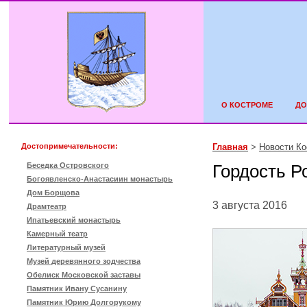
О КОСТРОМЕ
ДО
Достопримечательности:
Главная
>
Новости К
Беседка Островского
Гордость Р
Богоявленско-Анастасиин монастырь
Дом Борщова
3 августа 2016
Драмтеатр
Ипатьевский монастырь
Камерный театр
Литературный музей
Музей деревянного зодчества
Обелиск Московской заставы
Памятник Ивану Сусанину
Памятник Юрию Долгорукому