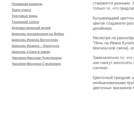
становятся разными. У
Пожарная каланча
только то, что предла
Театр кукол
Торговые ряды
Кульминацией цветочн
Троицкий собор
цветов создавали раз
дизайнера.
Художественный музей
Церковь воскресения на Дебре
Несмотря на разнообр
Церковь Иоанна Богослова
"Ночь на Ивана Купал
Церковь Иоанна – Златоуста
бенгальской свечи), к
Церковь Спаса в рядах
Замечательно то, что
Часовня Николая Чудотворца
они смогут воплотить
Часовня Феодора Стратилата
салонах.
Цветочный праздник з
необыкновенными буке
цветочных магазинов 