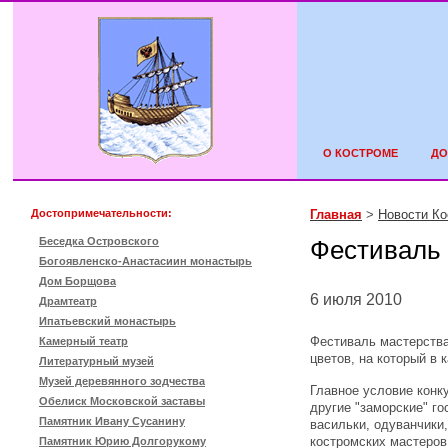
О КОСТРОМЕ
ДО
Достопримечательности:
Главная
>
Новости К
Беседка Островского
Фестиваль 
Богоявленско-Анастасиин монастырь
Дом Борщова
6 июля 2010
Драмтеатр
Ипатьевский монастырь
Фестиваль мастерства
Камерный театр
цветов, на который в
Литературный музей
Музей деревянного зодчества
Главное условие конку
Обелиск Московской заставы
другие "заморские" г
Памятник Ивану Сусанину
васильки, одуванчики
костромских мастеров
Памятник Юрию Долгорукому