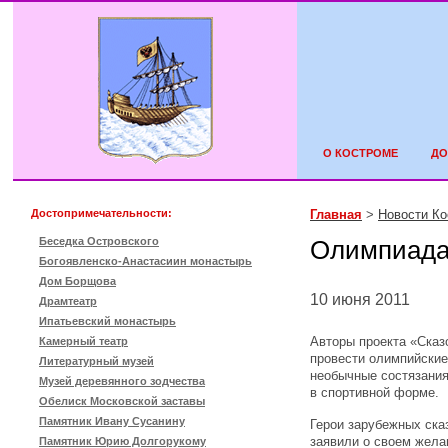
О КОСТРОМЕ
ДО
Достопримечательности:
Главная
>
Новости К
Беседка Островского
Олимпиада 
Богоявленско-Анастасиин монастырь
Дом Борщова
10 июня 2011
Драмтеатр
Ипатьевский монастырь
Авторы проекта «Сказ
Камерный театр
провести олимпийские
Литературный музей
необычные состязания
Музей деревянного зодчества
в спортивной форме.
Обелиск Московской заставы
Памятник Ивану Сусанину
Герои зарубежных ска
заявили о своем жела
Памятник Юрию Долгорукому