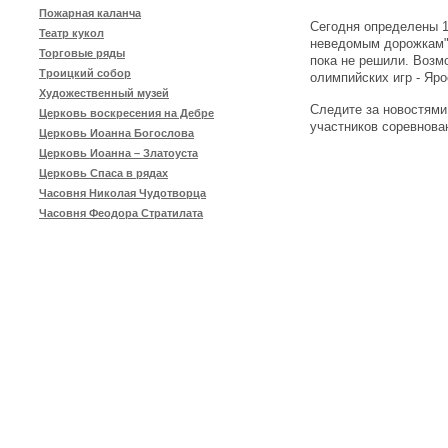
Пожарная каланча
Сегодня определены 1
Театр кукол
неведомым дорожкам" 
Торговые ряды
пока не решили. Возм
Троицкий собор
олимпийских игр - Яро
Художественный музей
Следите за новостями
Церковь воскресения на Дебре
участников соревнова
Церковь Иоанна Богослова
Церковь Иоанна – Златоуста
Церковь Спаса в рядах
Часовня Николая Чудотворца
Часовня Феодора Стратилата