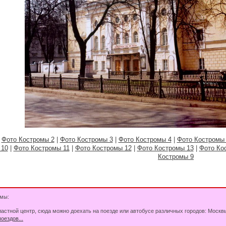
|
Фото Костромы 2
|
Фото Костромы 3
|
Фото Костромы 4
|
Фото Костромы
 10
|
Фото Костромы 11
|
Фото Костромы 12
|
Фото Костромы 13
|
Фото Ко
Костромы 9
мы:
ластной центр, сюда можно доехать на поезде или автобусе различных городов: Москвы
оездов...