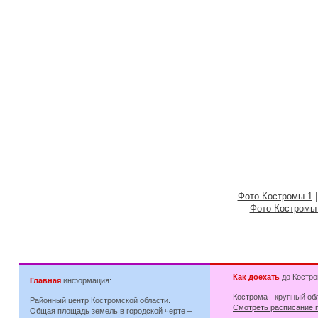
Фото Костромы 1
Фото Костромы
Как доехать
до Костро
Главная
информация:
Кострома - крупный об
Районный центр Костромской области.
Смотреть расписание п
Общая площадь земель в городской черте –