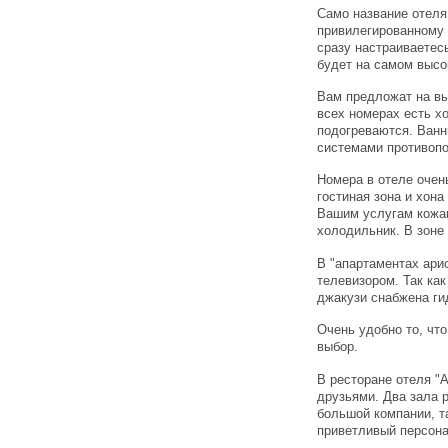
Само название отеля 
привилегированному 
сразу настраиваетес
будет на самом высок
Вам предложат на вы
всех номерах есть х
подогреваются. Ван
системами противопо
Номера в отеле очен
гостиная зона и хона
Вашим услугам кожа
холодильник. В зоне 
В "апартаментах ари
телевизором. Так ка
джакузи снабжена ги
Очень удобно то, чт
выбор.
В ресторане отеля "А
друзьями. Два зала 
большой компании, та
приветливый персона