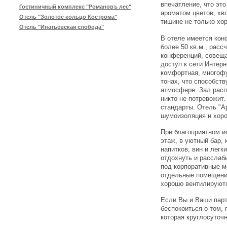
впечатление, что эт
Гостиничный комплекс "Романовъ лес"
ароматом цветов, хво
Отель "Золотое кольцо Кострома"
тишине не только хо
Отель "Ипатьевская слобода"
В отеле имеется кон
более 50 кв.м., расс
конференций, совеща
доступ к сети Интерн
комфортная, многофу
тонах, что способст
атмосфере. Зал расп
никто не потревожит
стандарты. Отель "А
шумоизоляция и хоро
При благоприятном и
этаж, в уютный бар,
напитков, вин и лег
отдохнуть и расслаб
под корпоративные м
отдельные помещени
хорошо вентилируют
Если Вы и Ваши парт
беспокоиться о том, 
которая круглосуточ