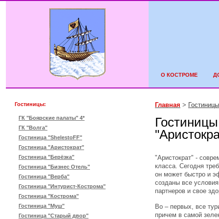
О КОСТРОМЕ
Д
Гостиницы:
Главная
>
Гостиницы
ГК "Боярские палаты" 4*
Гостиницы
ГК "Волга"
"Аристокра
Гостиница "ShelestoFF"
Гостиница "Аристократ"
"Аристократ" - совр
Гостиница "Берёзка"
класса. Сегодня тре
Гостиница "Бизнес Отель"
он может быстро и эф
Гостиница "Верба"
созданы все условия
Гостиница "Интурист-Кострома"
партнеров и свое здо
Гостиница "Кострома"
Во – первых, все ту
Гостиница "Муш"
причем в самой зелен
Гостиница "Старый двор"