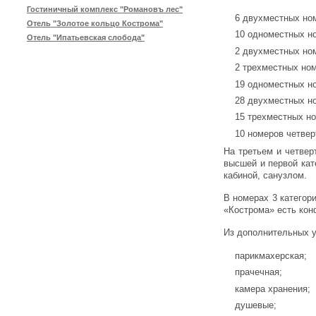
Гостиничный комплекс "Романовъ лес"
6 двухместных но
Отель "Золотое кольцо Кострома"
10 одноместных но
Отель "Ипатьевская слобода"
2 двухместных ном
2 трехместных ном
19 одноместных но
28 двухместных но
15 трехместных но
10 номеров четвер
На третьем и четвер
высшей и первой кат
кабиной, санузлом.
В номерах 3 категор
«Кострома» есть кон
Из дополнительных у
парикмахерская;
прачечная;
камера хранения;
душевые;