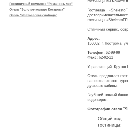
гостиницы вы можете 
Гостиничный комплекс "Романовъ лес"
Отель "Золотое кольцо Кострома"
Гостиница «Shelest
достопримечательнос
Отель "Ипатьевская слобода"
гостиницы «ShelestoFF
Отличный сервис, сов
Адрес:
156002, г. Кострома, у
Телефон:
62-99-99
Факс:
62-92-21
Управляющий: Крутов 
Отель предлагает гост
на несколько зон: туре
душевые кабины.
Глубокий теплый басс
водопадом.
Фотографии отеля "Sh
Общий вид
гостиницы: