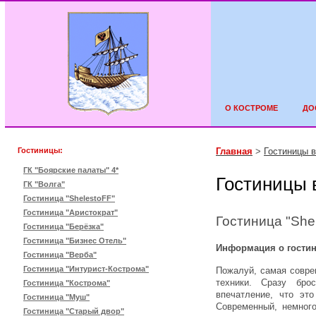
О КОСТРОМЕ
ДО
Гостиницы:
Главная
>
Гостиницы в
ГК "Боярские палаты" 4*
Гостиницы 
ГК "Волга"
Гостиница "ShelestoFF"
Гостиница "Аристократ"
Гостиница "She
Гостиница "Берёзка"
Гостиница "Бизнес Отель"
Информация о гостин
Гостиница "Верба"
Гостиница "Интурист-Кострома"
Пожалуй, самая совре
техники. Сразу бро
Гостиница "Кострома"
впечатление, что эт
Гостиница "Муш"
Современный, немного
Гостиница "Старый двор"