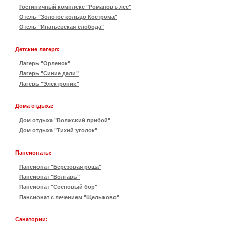
Гостиничный комплекс "Романовъ лес"
Отель "Золотое кольцо Кострома"
Отель "Ипатьевская слобода"
Детские лагеря:
Лагерь "Орленок"
Лагерь "Синие дали"
Лагерь "Электроник"
Дома отдыха:
Дом отдыха "Волжский прибой"
Дом отдыха "Тихий уголок"
Пансионаты:
Пансионат "Березовая роща"
Пансионат "Волгарь"
Пансионат "Сосновый бор"
Пансионат с лечением "Щелыково"
Санатории: