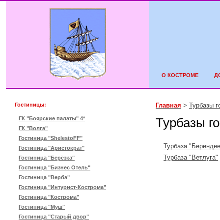
О КОСТРОМЕ
Д
Гостиницы:
Главная
>
Турбазы г
ГК "Боярские палаты" 4*
Турбазы г
ГК "Волга"
Гостиница "ShelestoFF"
Турбаза "Беренде
Гостиница "Аристократ"
Турбаза "Ветлуга"
Гостиница "Берёзка"
Гостиница "Бизнес Отель"
Гостиница "Верба"
Гостиница "Интурист-Кострома"
Гостиница "Кострома"
Гостиница "Муш"
Гостиница "Старый двор"